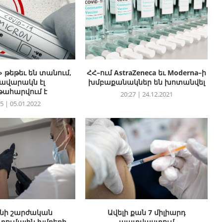
 թեթեւ են տանում,
ՀՀ–ում AstraZeneca եւ Moderna–ի
ավարակն էլ
խմբաքանակներ են խոտանվել
թահարվում է
20:27 | 24.12.2021
5 | 05.01.2022
նի շարժական
Ավելի քան 7 միլիարդ
ումային խմբերի
պատվաստում