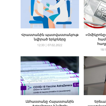
Վրաստանին պատվաստանյութ
«Օմիկրոնը»
նվիրած երկրները
համ
հաղ
12:33 | 07.02.2022
18:1
Լեհաստանը Հայաստանին
Երեւա
AstraZeneca է նվիրել
պատվաստ