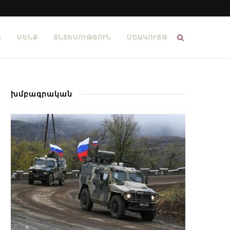
Ն
ՄԵՆՔ
ՏՆՏԵՍՈՒԹՅՈՒՆ
ՄՇԱԿՈՒՅԹ
խմբագրական