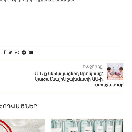
հաջորդը
ԱՄՆ-ը ներկայացնող Արոնյանը՝
կայծակնային շախմատի ԱԱ-ի
առաջատար
 ՀՈԴՎԱԾՆԵՐ