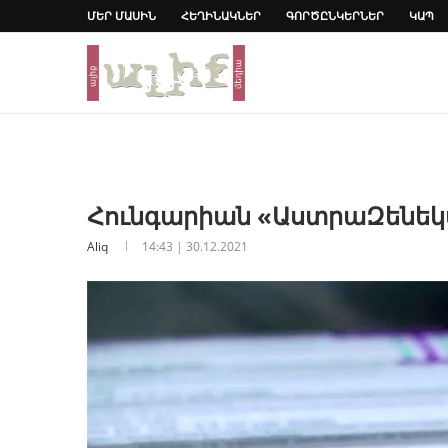
ՄԵՐ ՄԱՍԻՆ
ՀԵՂԻՆԱԿՆԵՐ
ԳՈՐԾԸՆԿԵՐՆԵՐ
ԿԱՊ
Հունգարիան «ԱստրաԶենեկա
Aliq
14:43 | 30.12.2021