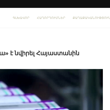
ԳԼԽԱՎՈՐ
ՀԱՂՈՐԴՈՒՄՆԵՐ
ՔԱՂԱՔԱԿԱՆՈՒԹՅՈՒ
» է նվիրել Հայաստանին