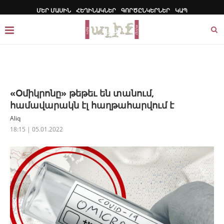
ՄԵՐ ՄԱՍԻՆ
ՀԵՂԻՆԱԿՆԵՐ
ԳՈՐԾԸՆԿԵՐՆԵՐ
ԿԱՊ
«Օմիկրոնը» թեթեւ են տանում,
համավարակն էլ հաղթահարվում է
Aliq
18:15 | 05.01.2022