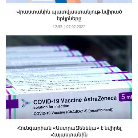
Վրաստանին պատվաստանյութ նվիրած
երկրները
12:33 | 07.02.2022
Հունգարիան «ԱստրաԶենեկա» է նվիրել
Հայաստանին