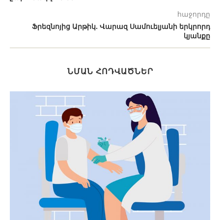
հաջորդը
Ֆրեզնոյից Արթիկ. Վարազ Սամուելյանի երկրորդ
կյանքը
ՆՄԱՆ ՀՈԴՎԱԾՆԵՐ