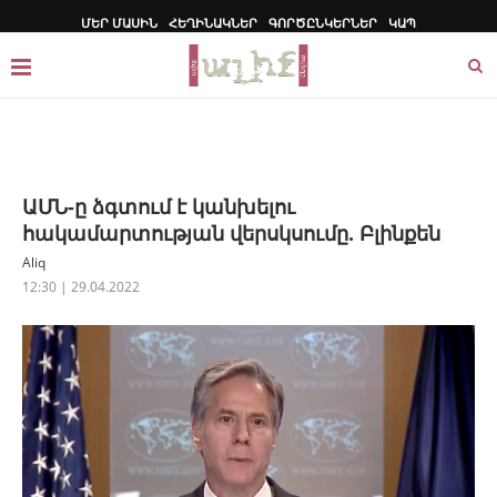
ՄԵՐ ՄԱՍԻՆ
ՀԵՂԻՆԱԿՆԵՐ
ԳՈՐԾԸՆԿԵՐՆԵՐ
ԿԱՊ
ԱՄՆ-ը ձգտում է կանխելու
հակամարտության վերսկսումը. Բլինքեն
Aliq
12:30 | 29.04.2022