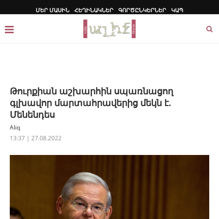
ՄԵՐ ՄԱՍԻՆ
ՀԵՂԻՆԱԿՆԵՐ
ԳՈՐԾԸՆԿԵՐՆԵՐ
ԿԱՊ
Թուրքիան աշխարհին սպառնացող
գլխավոր մարտահրավերից մեկն է.
Մենենդես
Aliq
13:37 | 27.08.2022