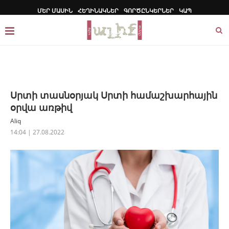
ՄԵՐ ՄԱՍԻՆ
ՀԵՂԻՆԱԿՆԵՐ
ԳՈՐԾԸՆԿԵՐՆԵՐ
ԿԱՊ
Սրտի տասնօրյակ Սրտի համաշխարհային
օրվա առթիվ
Aliq
14:04 | 27.08.2022