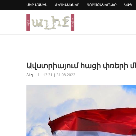
ՄԵՐ ՄԱՍԻՆ
ՀԵՂԻՆԱԿՆԵՐ
ԳՈՐԾԸՆԿԵՐՆԵՐ
ԿԱՊ
Ավստրիայում հացի փռերի մ
Aliq
13:31 | 31.08.2022