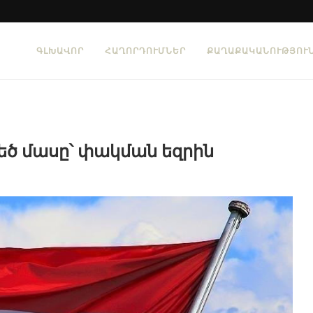
ԳԼԽԱՎՈՐ
ՀԱՂՈՐԴՈՒՄՆԵՐ
ՔԱՂԱՔԱԿԱՆՈՒԹՅՈՒ
եծ մասը՝ փակման եզրին