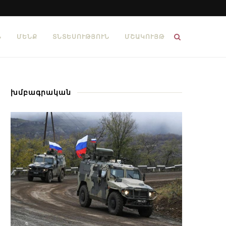
Ն
ՄԵՆՔ
ՏՆՏԵՍՈՒԹՅՈՒՆ
ՄՇԱԿՈՒՅԹ
խմբագրական