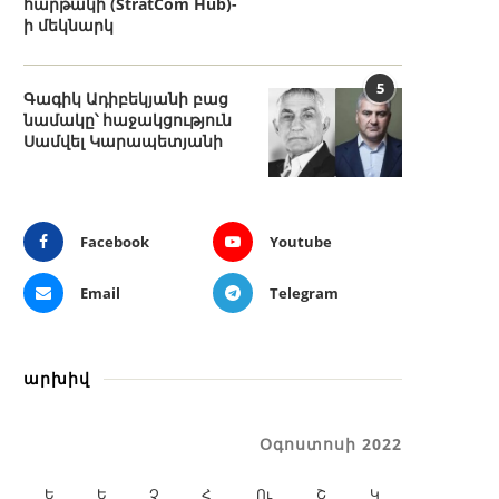
հարթակի (StratCom Hub)-
ի մեկնարկ
5
Գագիկ Ադիբեկյանի բաց
նամակը՝ հաջակցություն
Սամվել Կարապետյանի
Facebook
Youtube
Email
Telegram
արխիվ
Օգոստոսի 2022
Ե
Ե
Չ
Հ
Ու
Շ
Կ