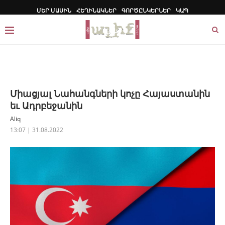
ՄԵՐ ՄԱՍԻՆ
ՀԵՂԻՆԱԿՆԵՐ
ԳՈՐԾԸՆԿԵՐՆԵՐ
ԿԱՊ
Միացյալ Նահանգների կոչը Հայաստանին
եւ Ադրբեջանին
Aliq
13:07 | 31.08.2022