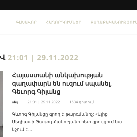
ԳԼԽԱՎՈՐ
ՀԱՂՈՐԴՈՒՄՆԵՐ
ՔԱՂԱՔԱԿԱՆՈՒԹՅՈՒ
ԻՎ
21:01 | 29.11.2022
Հայաստանի անկախության
գաղափարն են ուզում սպանել.
Գեւորգ Գիլանց
aliq
21:01 | 29.11.2022
1534 դիտում
Գևորգ Գիլանցը գրող է, թարգմանիչ: «Ալիք
Մեդիա»-ի Թաթուլ Հակոբյանի հետ զրույցում նա
նշում է,…