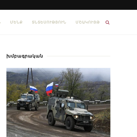
Ն
ՄԵՆՔ
ՏՆՏԵՍՈՒԹՅՈՒՆ
ՄՇԱԿՈՒՅԹ
խմբագրական