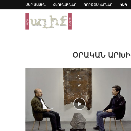
ՄԵՐ ՄԱՍԻՆ
ՀԵՂԻՆԱԿՆԵՐ
ԳՈՐԾԸՆԿԵՐՆԵՐ
ԿԱՊ
ՕՐԱԿԱՆ ԱՐԽ