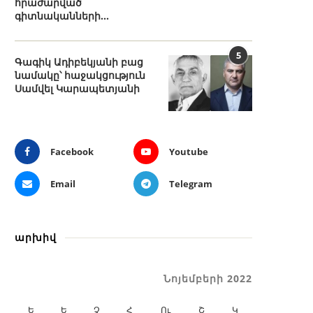
հրաժարված
գիտնականների...
5
Գագիկ Ադիբեկյանի բաց
նամակը՝ հաջակցություն
Սամվել Կարապետյանի
Facebook
Youtube
Email
Telegram
արխիվ
Նոյեմբերի 2022
Ե
Ե
Չ
Հ
Ու
Շ
Կ