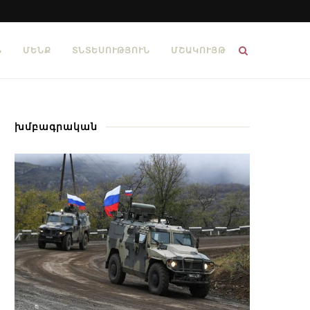
Ն
ՄԵՆՔ
ՏՆՏԵՍՈՒԹՅՈՒՆ
ՄՇԱԿՈՒՅԹ
խմբագրական