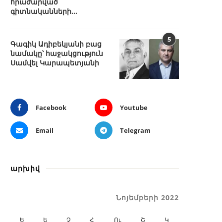
հրաժարված
գիտնականների...
5
Գագիկ Ադիբեկյանի բաց
նամակը՝ հաջակցություն
Սամվել Կարապետյանի
Facebook
Youtube
Email
Telegram
արխիվ
Նոյեմբերի 2022
Ե
Ե
Չ
Հ
Ու
Շ
Կ