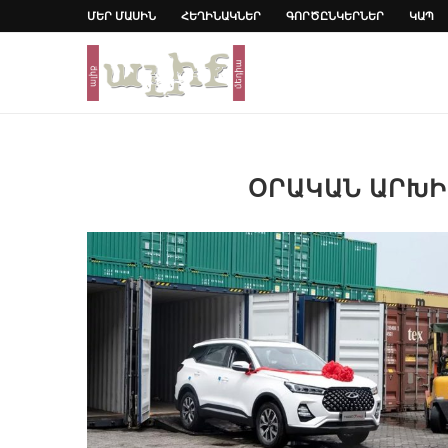
ՄԵՐ ՄԱՍԻՆ
ՀԵՂԻՆԱԿՆԵՐ
ԳՈՐԾԸՆԿԵՐՆԵՐ
ԿԱՊ
ՕՐԱԿԱՆ ԱՐԽ