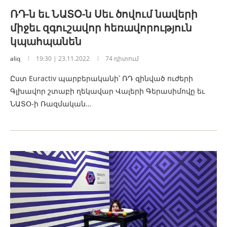
ՌԴ-ն եւ ՆԱՏՕ-ն Սեւ ծովում նավերի
միջեւ զգուշավոր հեռավորություն
կպահպանեն
aliq
19:30 | 23.11.2022
74 դիտում
Ըստ Euractiv պարբերականի՝ ՌԴ զինված ուժերի
Գլխավոր շտաբի ղեկավար Վալերի Գերասիմովը եւ
ՆԱՏՕ-ի Ռազմական…