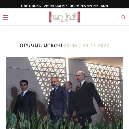
ՄԵՐ ՄԱՍԻՆ
ՀԵՂԻՆԱԿՆԵՐ
ԳՈՐԾԸՆԿԵՐՆԵՐ
ԿԱՊ
ՕՐԱԿԱՆ ԱՐԽԻՎ
21:06 | 23.11.2022