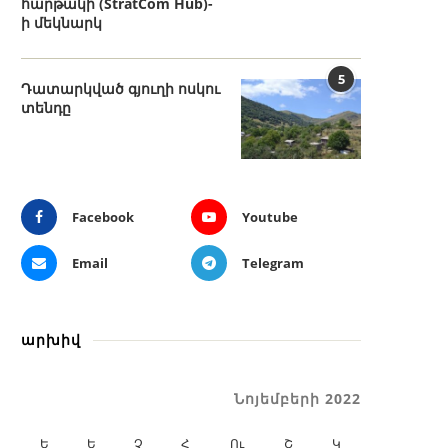
հարթակի (StratCom Hub)-
ի մեկնարկ
5
Դատարկված գյուղի ոսկու
տենդը
Facebook
Youtube
Email
Telegram
արխիվ
Նոյեմբերի 2022
Ե
Ե
Չ
Հ
Ու
Շ
Կ