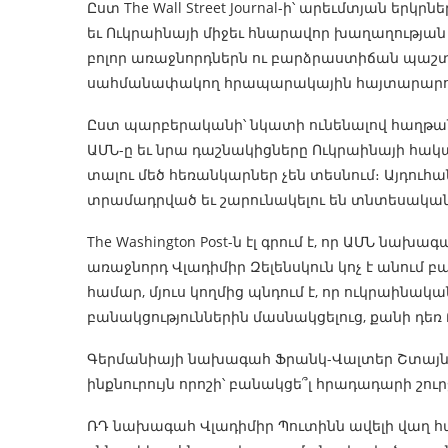
Ըստ The Wall Street Journal-ի՝ արեւմտյան եր
եւ Ուկրաինայի միջեւ հնարավոր խաղաղության 
բոլոր առաջնորդներն ու բարձրաստիճան պաշտո
սահմանափակող հրապարակային հայտարարու
Ըստ պարբերականի՝ նկատի ունենալով հաղթան
ԱՄՆ-ը եւ նրա դաշնակիցները Ուկրաինայի հակա
տալու մեծ հեռանկարներ չեն տեսնում։ Այդուհ
տրամադրված եւ շարունակելու են տնտեսական ե
The Washington Post-ն էլ գրում է, որ ԱՄՆ նա
առաջնորդ Վլադիմիր Զելենսկուն կոչ է անում բ
համար, մյուս կողմից պնդում է, որ ուկրաին
բանակցություններին մասնակցելուց, քանի դեռ
Գերմանիայի նախագահ Ֆրանկ-Վալտեր Շտայնմայ
ինքնուրույն որոշի՝ բանակցե՞լ հրադադարի շուրջ,
ՌԴ նախագահ Վլադիմիր Պուտինն ավելի վաղ հայ