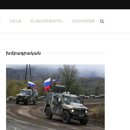
Ն
ՄԵՆՔ
ՏՆՏԵՍՈՒԹՅՈՒՆ
ՄՇԱԿՈՒՅԹ
խմբագրական