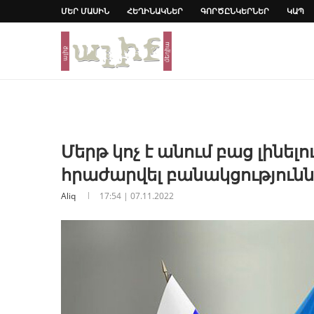
ՄԵՐ ՄԱՍԻՆ
ՀԵՂԻՆԱԿՆԵՐ
ԳՈՐԾԸՆԿԵՐՆԵՐ
ԿԱՊ
Մերթ կոչ է անում բաց լինելո
հրաժարվել բանակցությունն
Aliq
17:54 | 07.11.2022