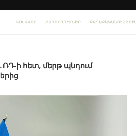
ԳԼԽԱՎՈՐ
ՀԱՂՈՐԴՈՒՄՆԵՐ
ՔԱՂԱՔԱԿԱՆՈՒԹՅՈՒ
ւ ՌԴ-ի հետ, մերթ պնդում
երից