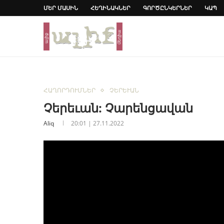
ՄԵՐ ՄԱՍԻՆ
ՀԵՂԻՆԱԿՆԵՐ
ԳՈՐԾԸՆԿԵՐՆԵՐ
ԿԱՊ
ՀԱՂՈՐԴՈՒՄՆԵՐ
ՉԵՐԵՒԱՆ
Չերեւան: Չարենցավան
Aliq
20:01 | 27.11.2022