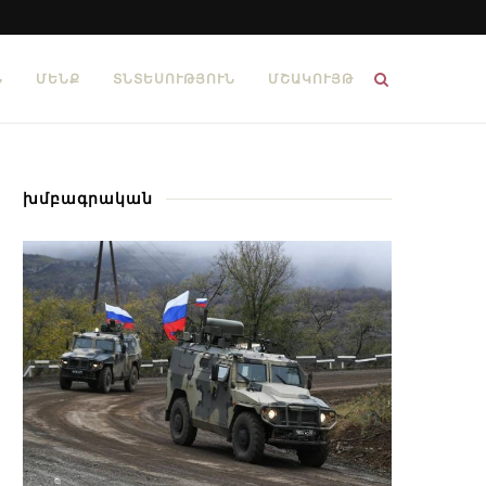
Ն
ՄԵՆՔ
ՏՆՏԵՍՈՒԹՅՈՒՆ
ՄՇԱԿՈՒՅԹ
խմբագրական