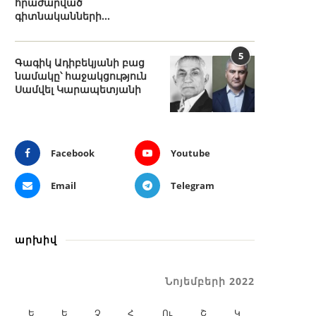
հրաժարված
գիտնականների...
5
Գագիկ Ադիբեկյանի բաց
նամակը՝ հաջակցություն
Սամվել Կարապետյանի
Facebook
Youtube
Email
Telegram
արխիվ
Նոյեմբերի 2022
Ե
Ե
Չ
Հ
Ու
Շ
Կ