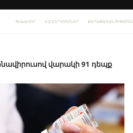
ԳԼԽԱՎՈՐ
ՀԱՂՈՐԴՈՒՄՆԵՐ
ՔԱՂԱՔԱԿԱՆՈՒԹՅՈՒ
րոնավիրուսով վարակի 91 դեպք