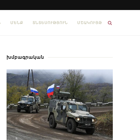
Ն
ՄԵՆՔ
ՏՆՏԵՍՈՒԹՅՈՒՆ
ՄՇԱԿՈՒՅԹ
խմբագրական