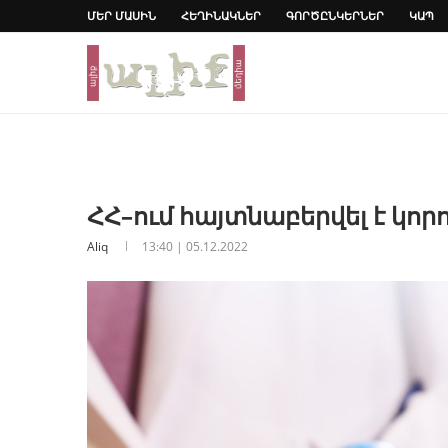
ՄԵՐ ՄԱՍԻՆ
ՀԵՂԻՆԱԿՆԵՐ
ԳՈՐԾԸՆԿԵՐՆԵՐ
ԿԱՊ
ՀՀ–ում հայտնաբերվել է կո
Aliq
13:40 | 05.12.2022