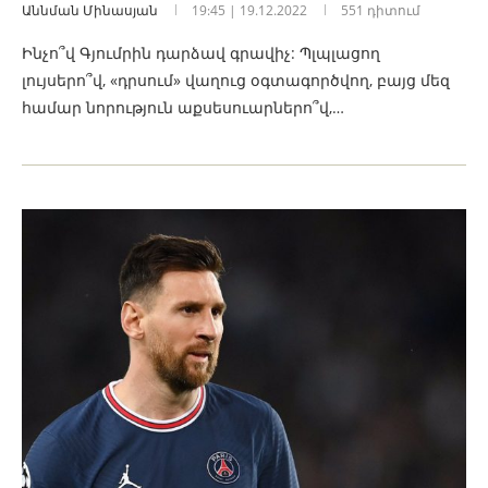
Աննման Մինասյան
19:45 | 19.12.2022
551 դիտում
Ինչո՞վ Գյումրին դարձավ գրավիչ: Պլպլացող
լույսերո՞վ, «դրսում» վաղուց օգտագործվող, բայց մեզ
համար նորություն աքսեսուարներո՞վ,…