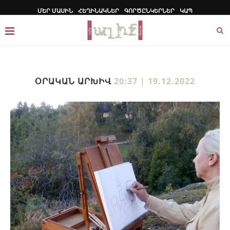
ՄԵՐ ՄԱՍԻՆ
ՀԵՂԻՆԱԿՆԵՐ
ԳՈՐԾԸՆԿԵՐՆԵՐ
ԿԱՊ
ՕՐԱԿԱՆ ԱՐԽԻՎ
20:37 | 19.12.2022