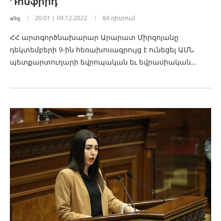
Դոնֆրիդ
aliq
20:01 | 09.12.2022
84 դիտում
ՀՀ արտգործնախարար Արարատ Միրզոյանը
դեկտեմբերի 9-ին հեռախոսազրույց է ունեցել ԱՄՆ
պետքարտուղարի եվրոպական եւ եվրասիական…