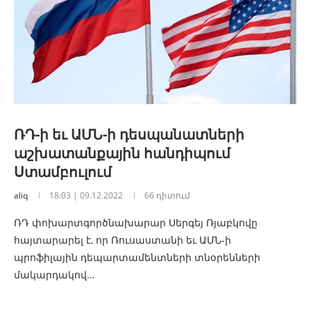
ՌԴ-ի եւ ԱՄՆ-ի դեսպանատների
աշխատանքային հանդիպում
Ստամբուլում
aliq
18:03 | 09.12.2022
66 դիտում
ՌԴ փոխարտգործնախարար Սերգեյ Ռյաբկովը
հայտարարել է, որ Ռուսաստանի եւ ԱՄՆ-ի
պրոֆիլային դեպարտամենտների տնօրենների
մակարդակով…