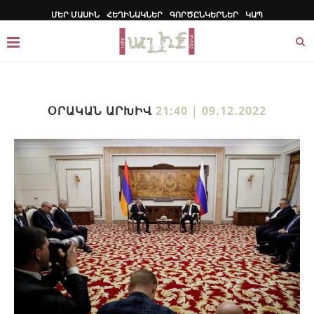
ՄԵՐ ՄԱՍԻՆ
ՀԵՂԻՆԱԿՆԵՐ
ԳՈՐԾԸՆԿԵՐՆԵՐ
ԿԱՊ
ՕՐԱԿԱՆ ԱՐԽԻՎ
21:40 | 09.12.2022