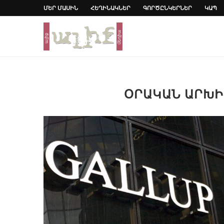
ՄԵՐ ՄԱՍԻՆ
ՀԵՂԻՆԱԿՆԵՐ
ԳՈՐԾԸՆԿԵՐՆԵՐ
ԿԱՊ
ՕՐԱԿԱՆ ԱՐԽ