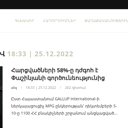
ԳԼԽԱՎՈՐ
ՀԱՂՈՐԴՈՒՄՆԵՐ
ՔԱՂԱՔԱԿԱՆՈՒԹՅՈՒ
ԻՎ
18:33 | 25.12.2022
Հարցվածների 58%-ը դժգոհ է
Փաշինյանի գործունեությունից
aliq
18:33 | 25.12.2022
202 դիտում
Ըստ Հայաստանում GALLUP International-ի
ներկայացուցիչ MPG ընկերության՝ դեկտեմբերի 5-
10-ը 1100 ՀՀ բնակիչների շրջանում անցկացված…