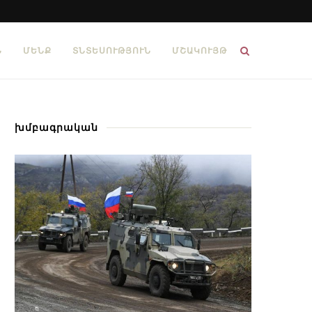
Ն
ՄԵՆՔ
ՏՆՏԵՍՈՒԹՅՈՒՆ
ՄՇԱԿՈՒՅԹ
խմբագրական