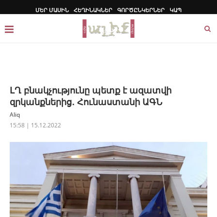
ՄԵՐ ՄԱՍԻՆ
ՀԵՂԻՆԱԿՆԵՐ
ԳՈՐԾԸՆԿԵՐՆԵՐ
ԿԱՊ
ԼՂ բնակչությունը պետք է ազատվի
զրկանքներից․ Հունաստանի ԱԳՆ
Aliq
15:58 | 15.12.2022