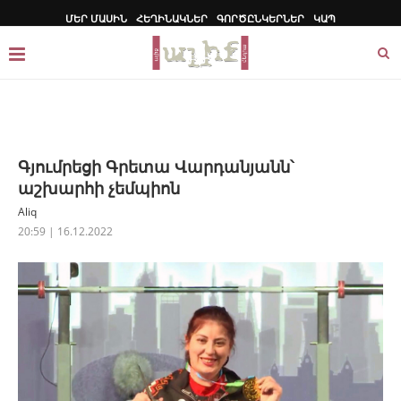
ՄԵՐ ՄԱՍԻՆ
ՀԵՂԻՆԱԿՆԵՐ
ԳՈՐԾԸՆԿԵՐՆԵՐ
ԿԱՊ
Գյումրեցի Գրետա Վարդանյանն՝
աշխարհի չեմպիոն
Aliq
20:59 | 16.12.2022