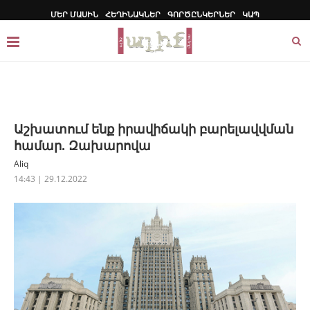
ՄԵՐ ՄԱՍԻՆ
ՀԵՂԻՆԱԿՆԵՐ
ԳՈՐԾԸՆԿԵՐՆԵՐ
ԿԱՊ
Աշխատում ենք իրավիճակի բարելավվման
համար. Զախարովա
Aliq
14:43 | 29.12.2022