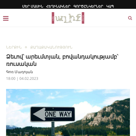
ՄԵՐ ՄԱՍԻՆ
ՀԵՂԻՆԱԿՆԵՐ
ԳՈՐԾԸՆԿԵՐՆԵՐ
ԿԱՊ
ՆԵՐՔԻՆ
ՔԱՂԱՔԱԿԱՆՈՒԹՅՈՒՆ
Ձեւով՝ արեւմտյան, բովանդակությամբ՝
ռուսական
Գոռ Մադոյան
18:00 | 04.02.2023