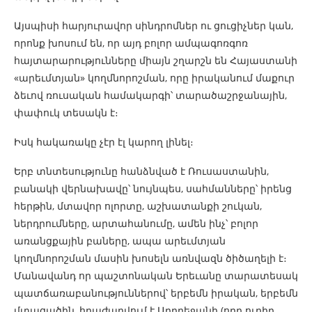
Այսպիսի հարյուրավոր սինդրոմներ ու ցուցիչներ կան,
որոնք խոսում են, որ այդ բոլոր ամպագոռգոռ
հայտարարությունները միայն շղարշն են Հայաստանի
«արեւմտյան» կողմնորոշման, որը իրականում մաքուր
ձեւով ռուսական համակարգի՝ տարածաշրջանային,
փափուկ տեսակն է։
Իսկ հակառակը չէր էլ կարող լինել։
Երբ տնտեսությունը հանձնված է Ռուսաստանին,
բանակի վերնախավը՝ նույնպես, սահմանները՝ իրենց
հերթին, մտավոր ոլորտը, աշխատանքի շուկան,
ներդրումները, արտահանումը, ամեն ինչ՝ բոլոր
առանցքային բաները, ապա արեւմտյան
կողմնորոշման մասին խոսելն առնվազն ծիծաղելի է։
Մանավանդ որ պաշտոնական Երեւանը տարատեսակ
պատճառաբանություններով՝ երբեմն իրական, երբեմն
մտացածին, հրաժարվում է Ադրբեջանի (որը ուղիղ