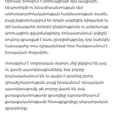
Օրինակ՝ խոսվում է կոռուպցիայի դեմ պայքարի,
նեպոտիզմի ու խնամիապետության դեմ
անհանդուրժողականության հանձնառության մասին,
բայց լեգիտիմացվում են երկրի ազդեցիկ օլիգարխի եւ
ԱԺ նախագահի մտերիմ ընկերությունն ու առերեւույթ
կոռուպցիոն զվարճանքները Հունաստանում։ Ավելին՝
նույնով զբաղված է նաեւ ընդդիմությունը, երբ նախկին
նախագահը ռուս օլիգարխների հետ հանգստանում է
իտալական ծովափին։
Ստացվում է՝ սովորական մարդու մեջ ջնջվում են լավ
ու վատի պատկերացումները, երբ բոլորը
նույնականանում են, եւ գալիս է դրանից բխող
կիսաճշմարտության, բայց իրականում՝ սխալական
պատկերացումը, թե բոլորը վատն են, իսկ
քաղաքականությամբ զբաղվելը (պրակտիկայում՝
քաղաքականությամբ հետաքրքրվելը) անբարոյական
զբաղմունք։