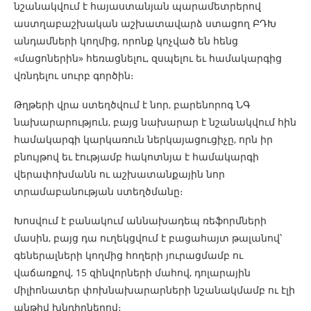
նշանակվում է հայաստանյան պարամետրերով
աստղաբաշխական աշխատավարձ ստացող ԲԴԽ
անդամների կողմից, որոնք կոչված են հենց
«մացոներին» հեռացնելու, զսպելու եւ համակարգից
վռնդելու սուրբ գործին։
Թղթերի վրա ստեղծվում է նոր, բարենորոգ ՆԳ
նախարարություն, բայց նախարար է նշանակվում հին
համակարգի կարկառուն ներկայացուցիչը, որն իր
բնույթով եւ էությամբ հակոտնյա է համակարգի
վերափոխմանն ու աշխատանքային նոր
տրամաբանության ստեղծմանը։
Խոսվում է բանակում աննախադեպ ռեֆորմների
մասին, բայց դա ուղեկցվում է բացահայտ թալանով՝
գեներալների կողմից հողերի յուրացմամբ ու
վաճառքով, 15 զինվորների մահով, դոլարային
միլիոնատեր փոխնախարարների նշանակմամբ ու էլի
անթիվ խնդիրներով։