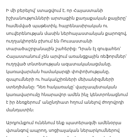
Ի մի բերելով՝ ստացվում է, որ Հայաստանի
իշխանությունների արտաքին քաղաքական քայլերը՝
համեմված պաթետիկ, հայրենասիրական ու
սուվերենության մասին ներհայաստանյան քարոզով,
ուղղակիորեն բխում են Ռուսաստանի
տարածաշրջանային շահերից։ Դրան էլ զուգահեռ՝
Հայաստանում չեն արվում առանցքային ռեֆորմներ՝
ուղղված տնտեսության ազատականացմանը,
կառավարման համակարգի փոփոխությանը,
զսպումների ու հակակշիռների մեխանիզմների
ստեղծմանը։ Դեռ հակառակը՝ վարչապետական
կառավարումը հնարավոր ամեն ինչ կենտրոնացնում
է իր ձեռքերում՝ անընդհատ հղում անելով ժողովրդի
մանդատին։
Արդյունքում ունենում ենք պատերազմի ամենօրյա
վտանգով ապրող, սոցիալական ներարկումներով