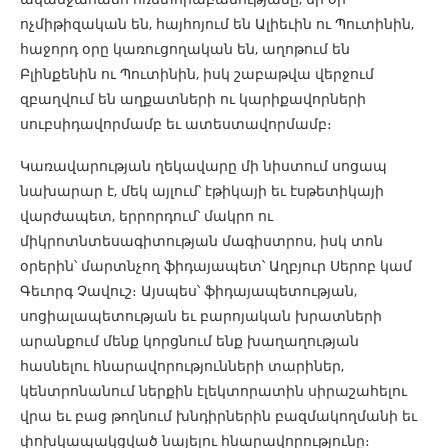
ոչմիթիզական են, հայհոյում են Ալիեւին ու Պուտինին,
հաջորդ օրը կառուցողական են, աղոթում են
Բլինքենին ու Պուտինին, իսկ շաբաթվա վերջում
զբաղվում են աղքատների ու կարիքավորների
սուբսիդավորմամբ եւ ատեստավորմամբ։
Կառավարության ղեկավարը մի նիստում սոցապ
նախարար է, մեկ այլում՝ էթիկայի եւ էսթետիկայի
վարժապետ, երրորդում՝ մակրո ու
միկրոտնտեսագիտության մագիստրոս, իսկ տոն
օրերին՝ մարտնչող ֆիդայապետ՝ Աղբյուր Սերոբ կամ
Գեւորգ Չավուշ։ Այսպես՝ ֆիդայապետության,
սոցիալապետության եւ բարոյական խրատների
արանքում մենք կորցնում ենք խաղաղության
հասնելու հնարավորությունների տարիներ,
կենտրոնանում ներքին էլեկտորատին սիրաշահելու
վրա եւ բաց թողնում խնդիրներին բազմակողմանի եւ
փոխկապակցված նայելու հնարավորությունը։