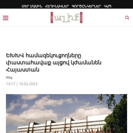
ՄԵՐ ՄԱՍԻՆ
ՀԵՂԻՆԱԿՆԵՐ
ԳՈՐԾԸՆԿԵՐՆԵՐ
ԿԱՊ
ԵԽԽՎ համազեկուցողները
փաստահավաք այցով կժամանեն
Հայաստան
Aliq
13:17 | 16.02.2023