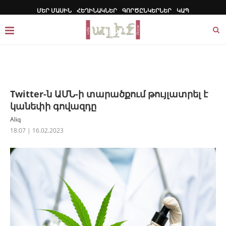
ՄԵՐ ՄԱՍԻՆ
ՀԵՂԻՆԱԿՆԵՐ
ԳՈՐԾԸՆԿԵՐՆԵՐ
ԿԱՊ
Twitter-ն ԱՄՆ-ի տարածքում թույլատրել է
կանեփի գովազդը
Aliq
18:07 | 16.02.2023