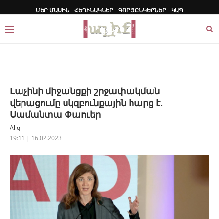
ՄԵՐ ՄԱՍԻՆ
ՀԵՂԻՆԱԿՆԵՐ
ԳՈՐԾԸՆԿԵՐՆԵՐ
ԿԱՊ
Լաչինի միջանցքի շրջափակման
վերացումը սկզբունքային հարց է.
Սամանտա Փաուեր
Aliq
19:11 | 16.02.2023