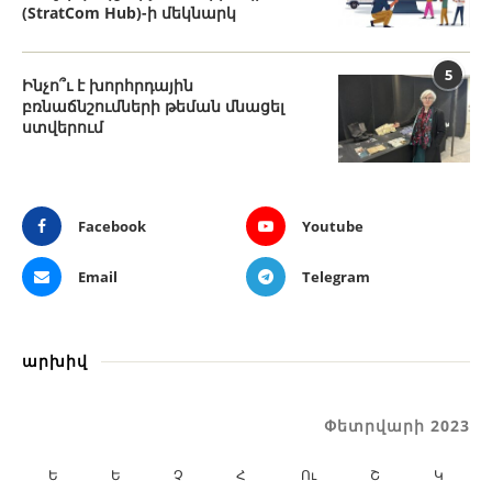
(StratCom Hub)-ի մեկնարկ
5
Ինչո՞ւ է խորհրդային
բռնաճնշումների թեման մնացել
ստվերում
Facebook
Youtube
Email
Telegram
արխիվ
Փետրվարի 2023
Ե
Ե
Չ
Հ
Ու
Շ
Կ