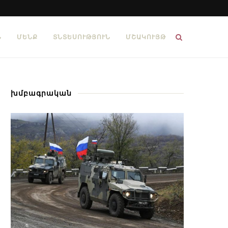
Ն
ՄԵՆՔ
ՏՆՏԵՍՈՒԹՅՈՒՆ
ՄՇԱԿՈՒՅԹ
խմբագրական