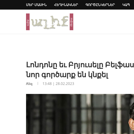
ՄԵՐ ՄԱՍԻՆ
ՀԵՂԻՆԱԿՆԵՐ
ԳՈՐԾԸՆԿԵՐՆԵՐ
ԿԱՊ
Լոնդոնը եւ Բրյուսելը Բելֆ
նոր գործարք են կնքել
Aliq
13:48 | 28.02.2023