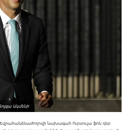
 Տոլգա Ակմենի
 Եվրահանձնաժողովի նախագահ Ուրսուլա ֆոն դեր