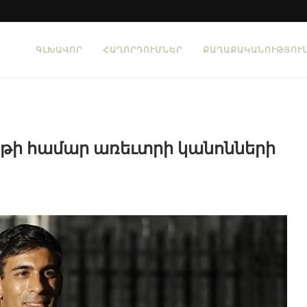
ԳԼԽԱՎՈՐ
ՀԱՂՈՐԴՈՒՄՆԵՐ
ՔԱՂԱՔԱԿԱՆՈՒԹՅՈՒ
ասթի համար առեւտրի կանոնների