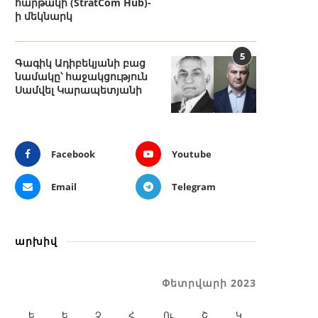
հարթակի (StratCom Hub)-
ի մեկնարկ
5
Գագիկ Ադիբեկյանի բաց
նամակը՝ հաջակցություն
Սամվել Կարապետյանի
Facebook
Youtube
Email
Telegram
արխիվ
Փետրվարի 2023
Ե
Ե
Չ
Հ
Ու
Շ
Կ