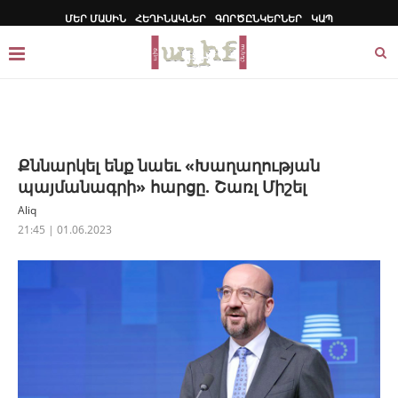
ՄԵՐ ՄԱՍԻՆ
ՀԵՂԻՆԱԿՆԵՐ
ԳՈՐԾԸՆԿԵՐՆԵՐ
ԿԱՊ
Քննարկել ենք նաեւ «Խաղաղության
պայմանագրի» հարցը. Շառլ Միշել
Aliq
21:45 | 01.06.2023