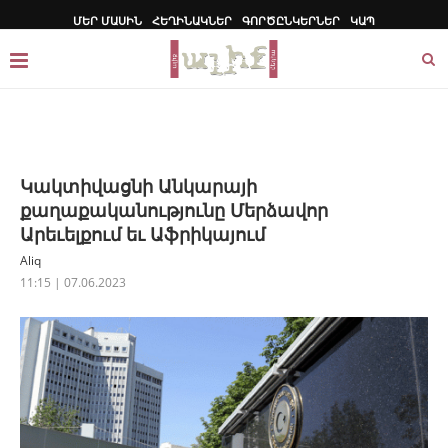
ՄԵՐ ՄԱՍԻՆ
ՀԵՂԻՆԱԿՆԵՐ
ԳՈՐԾԸՆԿԵՐՆԵՐ
ԿԱՊ
Կակտիվացնի Անկարայի
քաղաքականությունը Մերձավոր
Արեւելքում եւ Աֆրիկայում
Aliq
11:15 | 07.06.2023