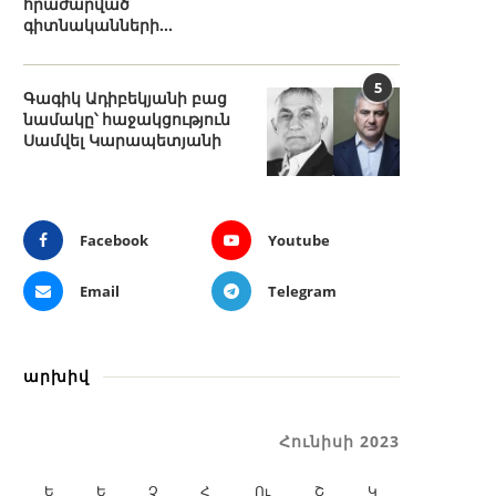
հրաժարված
գիտնականների...
5
Գագիկ Ադիբեկյանի բաց
նամակը՝ հաջակցություն
Սամվել Կարապետյանի
Facebook
Youtube
Email
Telegram
արխիվ
Հունիսի 2023
Ե
Ե
Չ
Հ
Ու
Շ
Կ