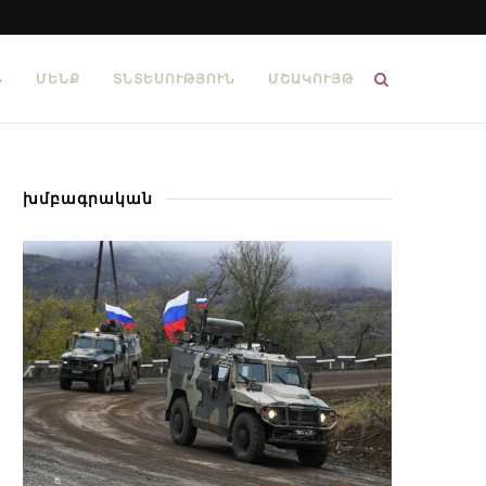
Ն
ՄԵՆՔ
ՏՆՏԵՍՈՒԹՅՈՒՆ
ՄՇԱԿՈՒՅԹ
խմբագրական