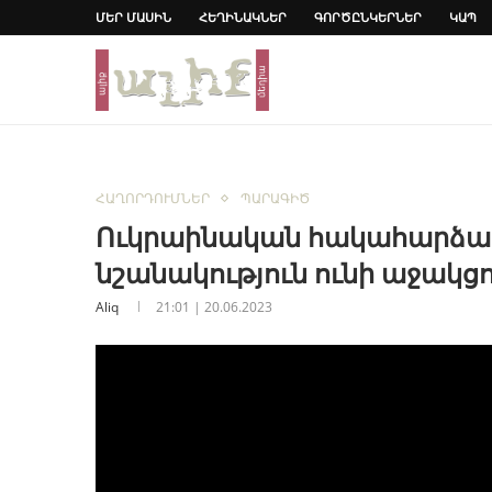
ՄԵՐ ՄԱՍԻՆ
ՀԵՂԻՆԱԿՆԵՐ
ԳՈՐԾԸՆԿԵՐՆԵՐ
ԿԱՊ
ՀԱՂՈՐԴՈՒՄՆԵՐ
ՊԱՐԱԳԻԾ
Ուկրաինական հակահարձակմ
նշանակություն ունի աջակց
Aliq
21:01 | 20.06.2023