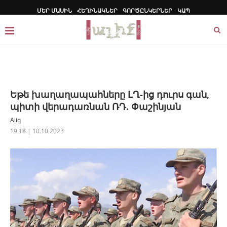
ՄԵՐ ՄԱՍԻՆ
ՀԵՂԻՆԱԿՆԵՐ
ԳՈՐԾԸՆԿԵՐՆԵՐ
ԿԱՊ
Եթե խաղաղապահները ԼՂ-ից դուրս գան,
պիտի վերադառնան ՌԴ. Փաշինյան
Aliq
19:18 | 10.10.2023