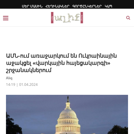
ՄԵՐ ՄԱՍԻՆ
ՀԵՂԻՆԱԿՆԵՐ
ԳՈՐԾԸՆԿԵՐՆԵՐ
ԿԱՊ
ԱՄՆ-ում առաջարկում են Ուկրաինային
աջակցել «վարկային հայեցակարգի»
շրջանակներում
Aliq
14:19 | 01.04.2024