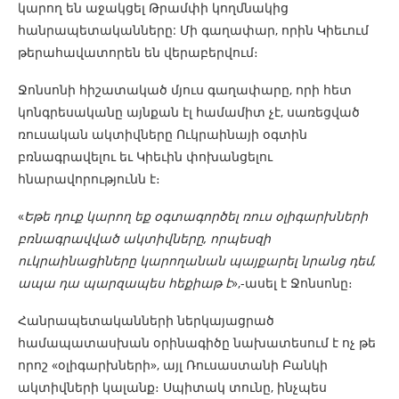
կարող են աջակցել Թրամփի կողմնակից
հանրապետականները: Մի գաղափար, որին Կիեւում
թերահավատորեն են վերաբերվում։
Ջոնսոնի հիշատակած մյուս գաղափարը, որի հետ
կոնգրեսականը այնքան էլ համամիտ չէ, սառեցված
ռուսական ակտիվները Ուկրաինայի օգտին
բռնագրավելու եւ Կիեւին փոխանցելու
հնարավորությունն է։
«
Եթե
դուք կարող եք օգտագործել ռուս օլիգարխների
բռնագրավված ակտիվները, որպեսզի
ուկրաինացիները կարողանան պայքարել նրանց դեմ,
ապա դա պարզապես հեքիաթ է
»,-ասել է Ջոնսոնը։
Հանրապետականների ներկայացրած
համապատասխան օրինագիծը նախատեսում է ոչ թե
որոշ «օլիգարխների», այլ Ռուսաստանի Բանկի
ակտիվների կալանք։ Սպիտակ տունը, ինչպես