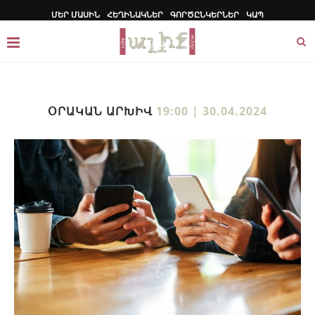
ՄԵՐ ՄԱՍԻՆ
ՀԵՂԻՆԱԿՆԵՐ
ԳՈՐԾԸՆԿԵՐՆԵՐ
ԿԱՊ
ՕՐԱԿԱՆ ԱՐԽԻՎ
19:00 | 30.04.2024