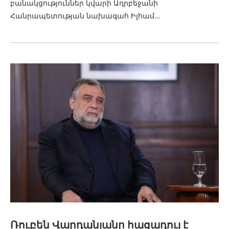
բանակցություններ կվարի Ադրբեջանի
Հանրապետության նախագահ Իլհամ…
Ռուբեն Վարդանյանը հացադուլ է