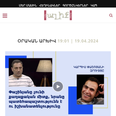
ՄԵՐ ՄԱՍԻՆ
ՀԵՂԻՆԱԿՆԵՐ
ԳՈՐԾԸՆԿԵՐՆԵՐ
ԿԱՊ
ՕՐԱԿԱՆ ԱՐԽԻՎ
19:01 | 19.04.2024