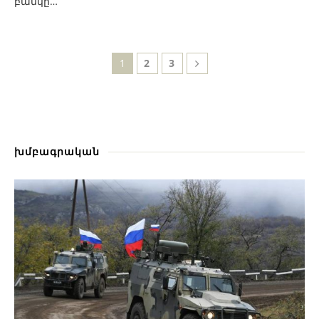
բանկը…
1
2
3
խմբագրական