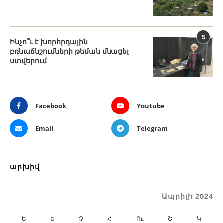
5
Ինչո՞ւ է խորհրդային
բռնաճնշումների թեման մնացել
ստվերում
Facebook
Youtube
Email
Telegram
արխիվ
Ապրիլի 2024
Ե
Ե
Չ
Հ
Ու
Շ
Կ