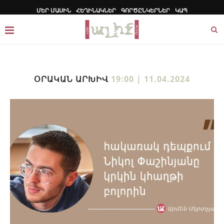
ՄԵՐ ՄԱՍԻՆ
ՀԵՂԻՆԱԿՆԵՐ
ԳՈՐԾԸՆԿԵՐՆԵՐ
ԿԱՊ
ՕՐԱԿԱՆ ԱՐԽԻՎ
19:00 | 11.04.2024