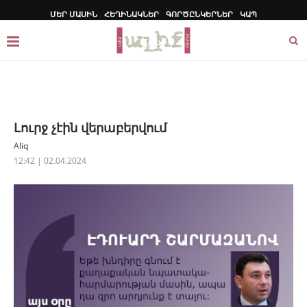
ՄԵՐ ՄԱՍԻՆ
ՀԵՂԻՆԱԿՆԵՐ
ԳՈՐԾԸՆԿԵՐՆԵՐ
ԿԱՊ
Լուրջ չէին վերաբերվում
Aliq
12:42 | 02.04.2024