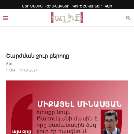
ՄԵՐ ՄԱՍԻՆ
ՀԵՂԻՆԱԿՆԵՐ
ԳՈՐԾԸՆԿԵՐՆԵՐ
ԿԱՊ
Շարժման ջուր բերողը
Aliq
17:04 | 11.04.2024