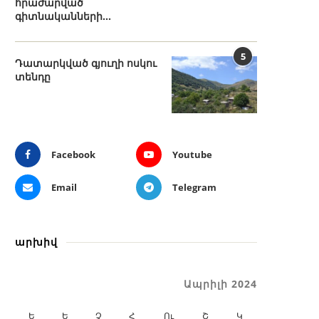
հրաժարված
գիտնականների...
5
Դատարկված գյուղի ոսկու
տենդը
Facebook
Youtube
Email
Telegram
արխիվ
Ապրիլի 2024
Ե
Ե
Չ
Հ
Ու
Շ
Կ