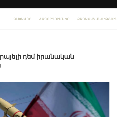
ԳԼԽԱՎՈՐ
ՀԱՂՈՐԴՈՒՄՆԵՐ
ՔԱՂԱՔԱԿԱՆՈՒԹՅՈՒ
սրայելի դեմ իրանական
ց