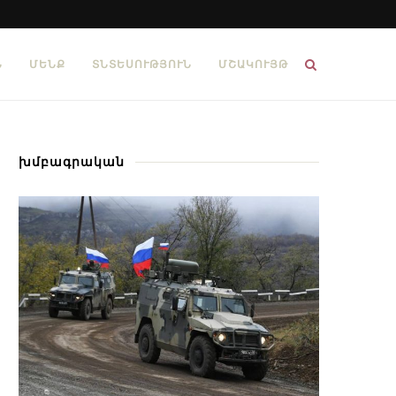
Ն
ՄԵՆՔ
ՏՆՏԵՍՈՒԹՅՈՒՆ
ՄՇԱԿՈՒՅԹ
խմբագրական