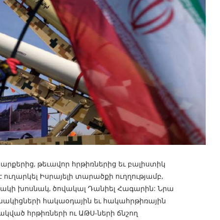
սարքերից, թեւավոր հրթիռներից եւ բալիստիկ
ուղարկել Իսրայելի տարածքի ուղղությամբ,
ակի խոսնակ, ծովակալ Դանիել Հագարին: Նրա
շնակիցների հակաօդային եւ հակահրթիռային
ված հրթիռների ու ԱԹՍ-ների ճնշող