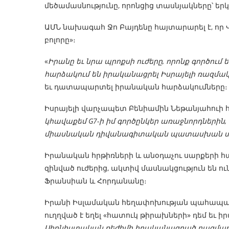
մեծամասնությունը, որոնցից տասնյակները՝ եր
ԱՄՆ նախագահ Ջո Բայդենը հայտարարել է, որ Վա
բոլորը»։
«
Իրանը եւ նրա պրոքսի ուժերը, որոնք գործում
հարձակում են իրականացրել Իսրայելի ռազմա
եւ դատապարտել իրանական հարձակումները։
Իսրայելի վարչապետ Բենիամին Նեթանյահուի հ
կհավաքեմ G7-ի իմ գործընկեր առաջնորդների
միասնական դիվանագիտական
պատասխան տա
Իրանական հրթիռների և անօդաչու սարքերի հ
զինված ուժերից, ակտիվ մասնակցություն են ո
Ֆրանսիան և Հորդանանը։
Իրանի Իսլամական հեղափոխության պահապաննե
ուղղված է եղել «հատուկ թիրախների» դեմ եւ ի
Սիոնիստական
ռեժիմի իրականացրած բազմաթիվ