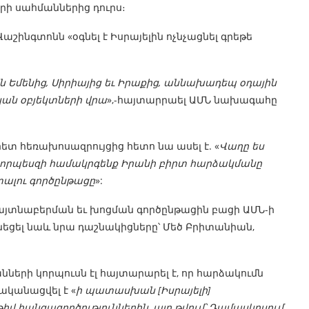
կրի սահմաններից դուրս։
շինգտոնն «օգնել է Իսրայելին ոչնչացնել գրեթե
 են Եմենից, Սիրիայից եւ Իրաքից, աննախադեպ օդային
կան օբյեկտների վրա
»,-հայտարրաել ԱՄՆ նախագահը
ետ հեռախոսազրույցից հետո նա ասել է. «
Վաղը ես
ն, որպեսզի համակրգենք Իրանի բիրտ հարձակմանը
լու գործընթացը
»:
այտնաբերման եւ խոցման գործընթացին բացի ԱՄՆ-ի
ւնեցել նաև նրա դաշնակիցները՝ Մեծ Բրիտանիան,
րի կորպուսն էլ հայտարարել է, որ հարձակումն
րականացվել է «
ի պատասխան [Իսրայելի]
 հանցագործություններին, այդ թվում՝ Դամասկոսում