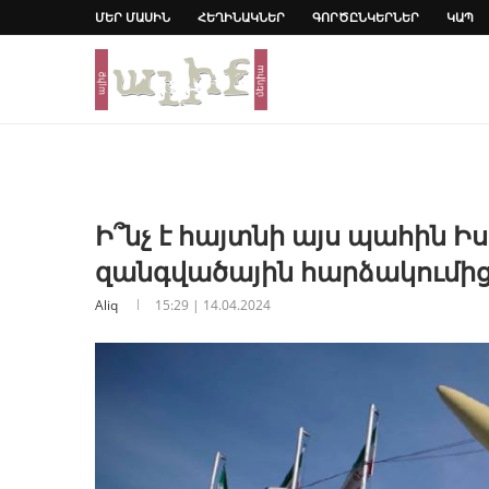
ՄԵՐ ՄԱՍԻՆ
ՀԵՂԻՆԱԿՆԵՐ
ԳՈՐԾԸՆԿԵՐՆԵՐ
ԿԱՊ
Ի՞նչ է հայտնի այս պահին Ի
զանգվածային հարձակումի
Aliq
15:29 | 14.04.2024