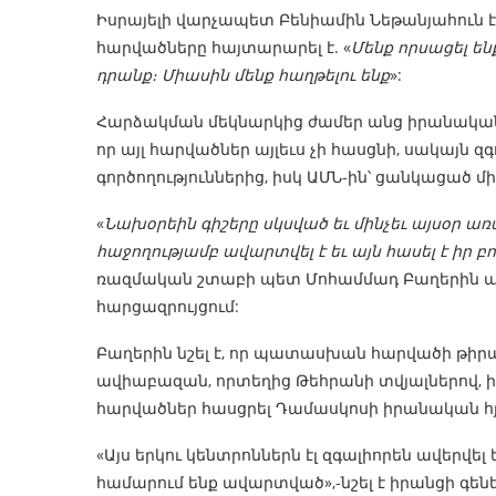
Իսրայելի վարչապետ Բենիամին Նեթանյահուն է
հարվածները հայտարարել է. «
Մենք որսացել են
դրանք։ Միասին մենք հաղթելու ենք
»:
Հարձակման մեկնարկից ժամեր անց իրանական կո
որ այլ հարվածներ այլեւս չի հասցնի, սակայն 
գործողություններից, իսկ ԱՄՆ-ին՝ ցանկացած մ
«
Նախօրեին գիշերը սկսված եւ մինչեւ այսօր ա
հաջողությամբ ավարտվել է եւ այն հասել է իր 
ռազմական շտաբի պետ Մոհամմադ Բաղերին պ
հարցազրույցում:
Բաղերին նշել է, որ պատասխան հարվածի թիրա
ավիաբազան, որտեղից Թեհրանի տվյալներով, իս
հարվածներ հասցրել Դամասկոսի իրանական հյ
«Այս երկու կենտրոններն էլ զգալիորեն ավերվել 
համարում ենք ավարտված»,-նշել է իրանցի գեն