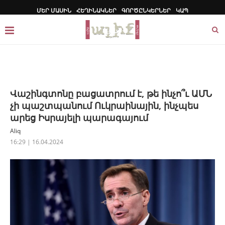
ՄԵՐ ՄԱՍԻՆ
ՀԵՂԻՆԱԿՆԵՐ
ԳՈՐԾԸՆԿԵՐՆԵՐ
ԿԱՊ
Վաշինգտոնը բացատրում է, թե ինչո՞ւ ԱՄՆ
չի պաշտպանում Ուկրաինային, ինչպես
արեց Իսրայելի պարագայում
Aliq
16:29 | 16.04.2024