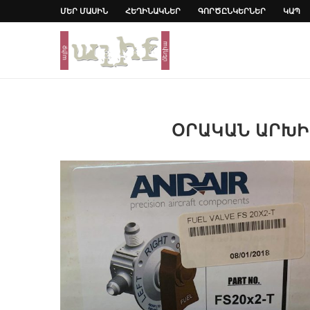
ՄԵՐ ՄԱՍԻՆ
ՀԵՂԻՆԱԿՆԵՐ
ԳՈՐԾԸՆԿԵՐՆԵՐ
ԿԱՊ
ՕՐԱԿԱՆ ԱՐԽ