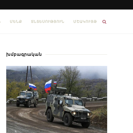
Ն
ՄԵՆՔ
ՏՆՏԵՍՈՒԹՅՈՒՆ
ՄՇԱԿՈՒՅԹ
խմբագրական