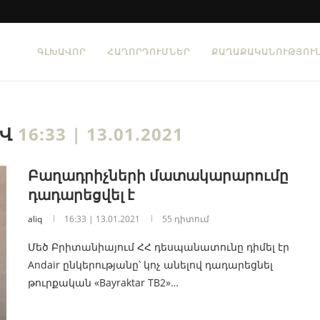
ԳԼԽԱՎՈՐ
ՀԱՂՈՐԴՈՒՄՆԵՐ
ՔԱՂԱՔԱԿԱՆՈՒԹՅՈՒ
ԻՎ
16:33 | 13.01.2021
Բաղադրիչների մատակարարումը
դադարեցվել է
aliq
16:33 | 13.01.2021
55 դիտում
Մեծ Բրիտանիայում ՀՀ դեսպանատունը դիմել էր
Andair ընկերությանը՝ կոչ անելով դադարեցնել
թուրքական «Bayraktar TB2»…