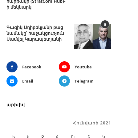
հարթակի (StratCom Hub)-
ի մեկնարկ
5
Գագիկ Ադիբեկյանի բաց
նամակը՝ հաջակցություն
Սամվել Կարապետյանի
Facebook
Youtube
Email
Telegram
արխիվ
Հունվարի 2021
Ե
Ե
Չ
Հ
Ու
Շ
Կ