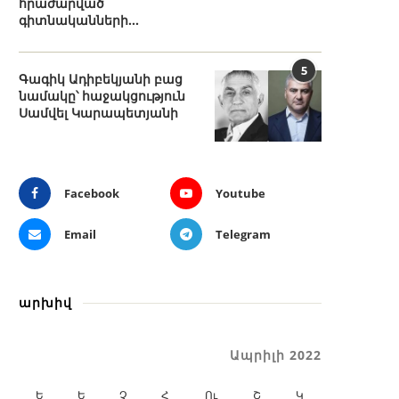
հրաժարված
գիտնականների...
5
Գագիկ Ադիբեկյանի բաց
նամակը՝ հաջակցություն
Սամվել Կարապետյանի
Facebook
Youtube
Email
Telegram
արխիվ
Ապրիլի 2022
Ե
Ե
Չ
Հ
Ու
Շ
Կ