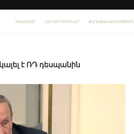
ԳԼԽԱՎՈՐ
ՀԱՂՈՐԴՈՒՄՆԵՐ
ՔԱՂԱՔԱԿԱՆՈՒԹՅՈՒ
ալել է ՌԴ դեսպանին