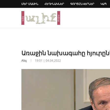
ՄԵՐ ՄԱՍԻՆ
ՀԵՂԻՆԱԿՆԵՐ
ԳՈՐԾԸՆԿԵՐՆԵՐ
ԿԱՊ
Առաջին նախագահը հյուրընկ
Aliq
19:01 | 04.04.2022