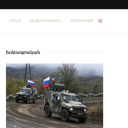
Ն
ՄԵՆՔ
ՏՆՏԵՍՈՒԹՅՈՒՆ
ՄՇԱԿՈՒՅԹ
խմբագրական