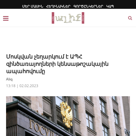
ՄԵՐ ՄԱՍԻՆ
ՀԵՂԻՆԱԿՆԵՐ
ԳՈՐԾԸՆԿԵՐՆԵՐ
ԿԱՊ
Մոսկվան չեղարկում է ԱՊՀ
զինծառայողների կենսաթոշակային
ապահովումը
Aliq
13:18 | 02.02.2023