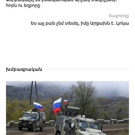
հորն ու եղբորը
հաջորդը
Ես այլ բան չեմ տեսել, իմը Արցախն է․ Լյոկա
խմբագրական