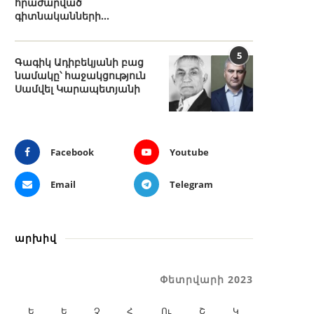
հրաժարված
գիտնականների...
5
Գագիկ Ադիբեկյանի բաց
նամակը՝ հաջակցություն
Սամվել Կարապետյանի
Facebook
Youtube
Email
Telegram
արխիվ
Փետրվարի 2023
Ե
Ե
Չ
Հ
Ու
Շ
Կ