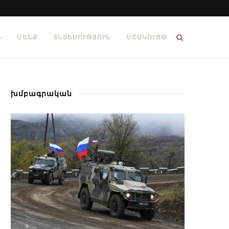
Ն
ՄԵՆՔ
ՏՆՏԵՍՈՒԹՅՈՒՆ
ՄՇԱԿՈՒՅԹ
խմբագրական