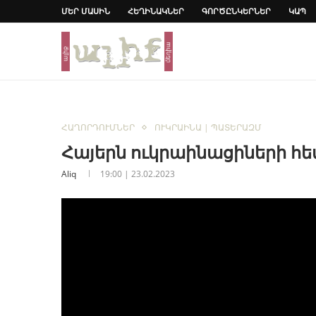
ՄԵՐ ՄԱՍԻՆ
ՀԵՂԻՆԱԿՆԵՐ
ԳՈՐԾԸՆԿԵՐՆԵՐ
ԿԱՊ
ՀԱՂՈՐԴՈՒՄՆԵՐ
ՈՒԿՐԱԻՆԱ | ՊԱՏԵՐԱԶՄ
Հայերն ուկրաինացիների հ
Aliq
19:00 | 23.02.2023