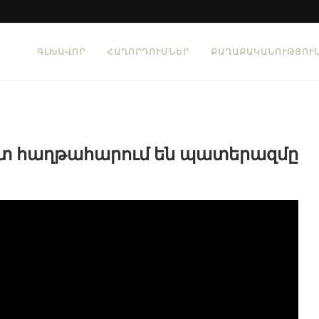
ԳԼԽԱՎՈՐ
ՀԱՂՈՐԴՈՒՄՆԵՐ
ՔԱՂԱՔԱԿԱՆՈՒԹՅՈՒ
ետ հաղթահարում են պատերազմը