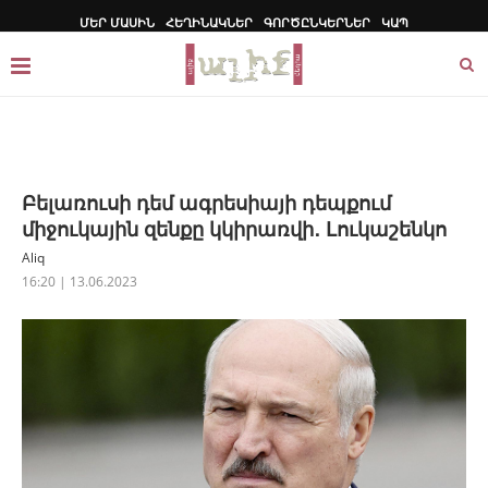
ՄԵՐ ՄԱՍԻՆ
ՀԵՂԻՆԱԿՆԵՐ
ԳՈՐԾԸՆԿԵՐՆԵՐ
ԿԱՊ
Բելառուսի դեմ ագրեսիայի դեպքում
միջուկային զենքը կկիրառվի․ Լուկաշենկո
Aliq
16:20 | 13.06.2023