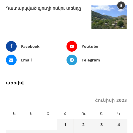
5
Դատարկված գյուղի ոսկու տենդը
Facebook
Youtube
Email
Telegram
արխիվ
Հունիսի 2023
Ե
Ե
Չ
Հ
Ու
Շ
Կ
1
2
3
4