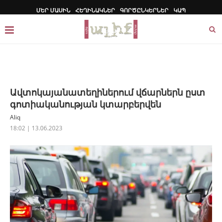
ՄԵՐ ՄԱՍԻՆ
ՀԵՂԻՆԱԿՆԵՐ
ԳՈՐԾԸՆԿԵՐՆԵՐ
ԿԱՊ
Ավտոկայանատեղիներում վճարներն ըստ
գոտիականության կտարբերվեն
Aliq
18:02 | 13.06.2023