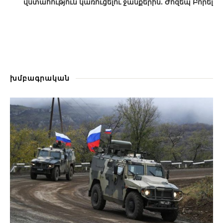
վստահություն կառուցելու ջանքերին. Ժոզեպ Բորել
խմբագրական