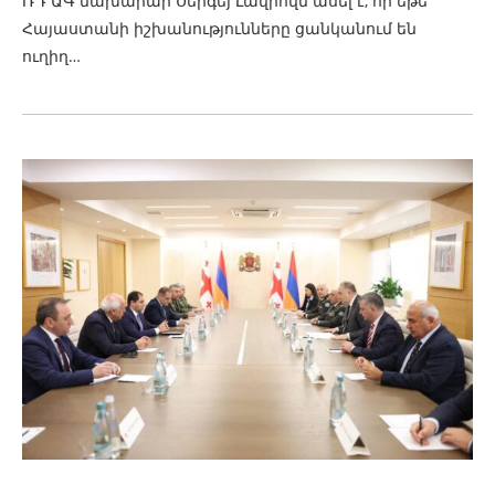
ՌԴ ԱԳ նախարար Սերգեյ Լավրովն ասել է, որ եթե
Հայաստանի իշխանությունները ցանկանում են
ուղիղ…