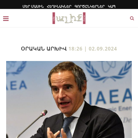
ՄԵՐ ՄԱՍԻՆ
ՀԵՂԻՆԱԿՆԵՐ
ԳՈՐԾԸՆԿԵՐՆԵՐ
ԿԱՊ
ՕՐԱԿԱՆ ԱՐԽԻՎ
18:26 | 02.09.2024