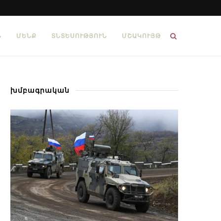
Ն
ՄԵՆՔ
ՏՆՏԵՍՈՒԹՅՈՒՆ
ՄՇԱԿՈՒՅԹ
խմբագրական