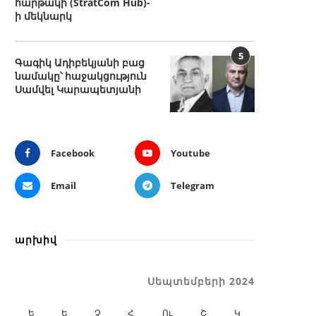
հարթակի (StratCom Hub)-
ի մեկնարկ
5
Գագիկ Ադիբեկյանի բաց
նամակը՝ հաջակցություն
Սամվել Կարապետյանի
Facebook
Youtube
Email
Telegram
արխիվ
Սեպտեմբերի 2024
Ե
Ե
Չ
Հ
Ու
Շ
Կ