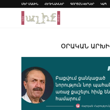
ՄԵՐ ՄԱՍԻՆ
ՀԵՂԻՆԱԿՆԵՐ
ԳՈՐԾԸՆԿԵՐՆԵՐ
ԿԱՊ
ՕՐԱԿԱՆ ԱՐԽ