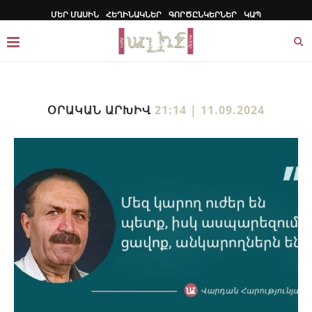
ՄԵՐ ՄԱՍԻՆ
ՀԵՂԻՆԱԿՆԵՐ
ԳՈՐԾԸՆԿԵՐՆԵՐ
ԿԱՊ
ՕՐԱԿԱՆ ԱՐԽԻՎ
21:14 | 11.09.2024