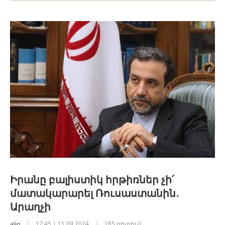
Իրանը բալիստիկ հրթիռներ չի՛
մատակարարել Ռուսաստանին․
Արաղչի
aliq
17:45 | 11.09.2024
285 դիտում