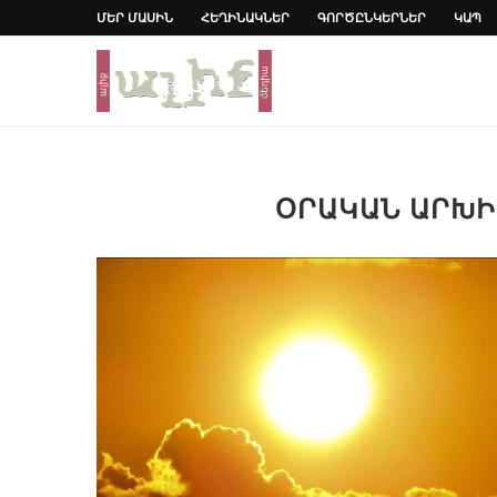
ՄԵՐ ՄԱՍԻՆ
ՀԵՂԻՆԱԿՆԵՐ
ԳՈՐԾԸՆԿԵՐՆԵՐ
ԿԱՊ
ՕՐԱԿԱՆ ԱՐԽ