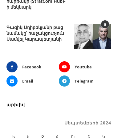
հարթակի (StratCom Hub)-
ի մեկնարկ
5
Գագիկ Ադիբեկյանի բաց
նամակը՝ հաջակցություն
Սամվել Կարապետյանի
Facebook
Youtube
Email
Telegram
արխիվ
Սեպտեմբերի 2024
Ե
Ե
Չ
Հ
Ու
Շ
Կ