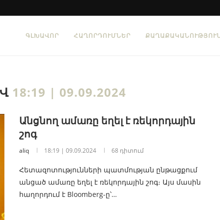
ԳԼԽԱՎՈՐ
ՀԱՂՈՐԴՈՒՄՆԵՐ
ՔԱՂԱՔԱԿԱՆՈՒԹՅՈՒ
ԻՎ
18:19 | 09.09.2024
Անցնող ամառը եղել է ռեկորդային
շոգ
aliq
18:19 | 09.09.2024
68 դիտում
Հետազոտությունների պատմության ընթացքում
անցած ամառը եղել է ռեկորդային շոգ։ Այս մասին
հաղորդում է Bloomberg-ը՝…