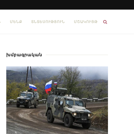
Ն
ՄԵՆՔ
ՏՆՏԵՍՈՒԹՅՈՒՆ
ՄՇԱԿՈՒՅԹ
խմբագրական