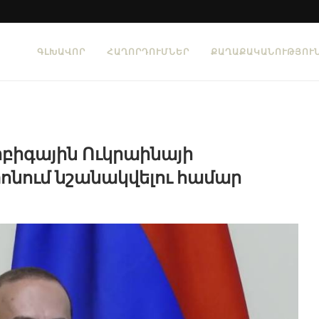
ԳԼԽԱՎՈՐ
ՀԱՂՈՐԴՈՒՄՆԵՐ
ՔԱՂԱՔԱԿԱՆՈՒԹՅՈՒ
իբիգային Ուկրաինայի
ում նշանակվելու համար