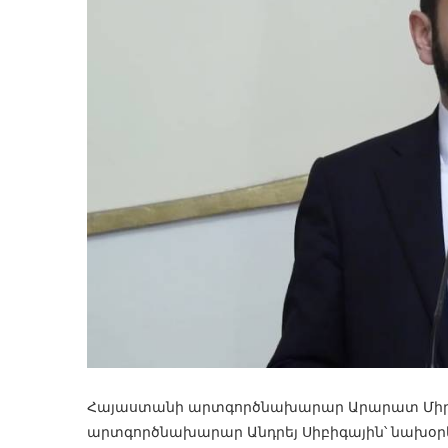
Հայաստանի արտգործնախարար Արարատ Միրզո
արտգործնախարար Անդրեյ Սիբիգային՝ նախօրե