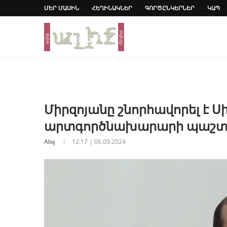
ՄԵՐ ՄԱՍԻՆ
ՀԵՂԻՆԱԿՆԵՐ
ԳՈՐԾԸՆԿԵՐՆԵՐ
ԿԱՊ
Միրզոյանը շնորհավորել է Ս
արտգործնախարարի պաշտոն
Aliq
12:17 | 06.09.2024