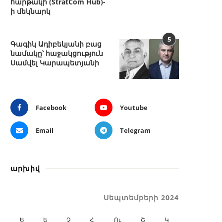
հարթակի (StratCom Hub)-
ի մեկնարկ
5
Գագիկ Ադիբեկյանի բաց
նամակը՝ հաջակցություն
Սամվել Կարապետյանի
Facebook
Youtube
Email
Telegram
արխիվ
Սեպտեմբերի 2024
Ե
Ե
Չ
Հ
Ու
Շ
Կ