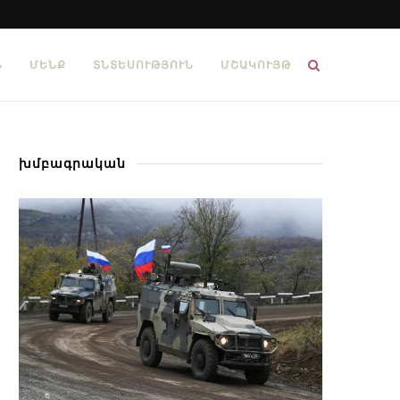
Ն
ՄԵՆՔ
ՏՆՏԵՍՈՒԹՅՈՒՆ
ՄՇԱԿՈՒՅԹ
խմբագրական