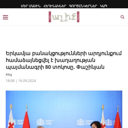
ՄԵՐ ՄԱՍԻՆ
ՀԵՂԻՆԱԿՆԵՐ
ԳՈՐԾԸՆԿԵՐՆԵՐ
ԿԱՊ
Երկամյա բանակցությունների արդյունքում
համաձայնեցվել է խաղաղության
պայմանագրի 80 տոկոսը․ Փաշինյան
Aliq
18:08 | 16.09.2024