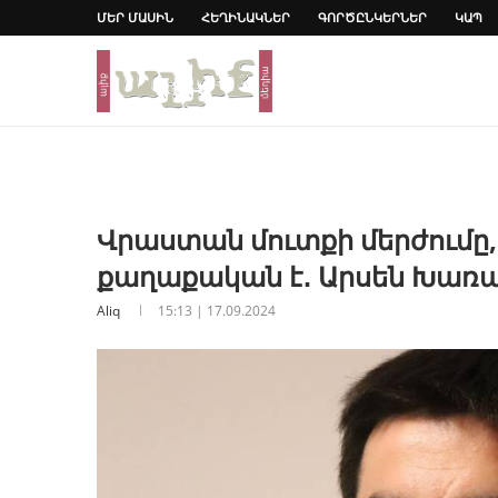
ՄԵՐ ՄԱՍԻՆ
ՀԵՂԻՆԱԿՆԵՐ
ԳՈՐԾԸՆԿԵՐՆԵՐ
ԿԱՊ
Վրաստան մուտքի մերժումը, 
քաղաքական է․ Արսեն Խառ
Aliq
15:13 | 17.09.2024