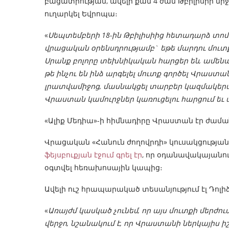
բացատրության, ավելի քան 4 ժամ Թբիլիսիի մ
ուղարկել Եվրոպա։
«
Սեպտեմբերի 18-ին Թբիլիսիից հետադարձ տոմս
վրացական օրենսդրությամբ` եթե մարդու մուտք
Սրանք բոլորը տեխնիկական հարցեր են, ամենամե
թե ինչու են ինձ արգելել մուտք գործել Վրաստա
լրատվամիջոց, մասնակցել տարբեր կազմակերպ
Վրաստան կամուրջներ կառուցելու հարցում եւ ա
«Ալիք Մեդիա»-ի հիմնադիրը Վրաստան էր ժաման
Վրացական «Հանուն ժողովրդի» կուսակցության
ֆեյսբուքյան էջում գրել էր
, որ օդանավակայանու
օգտվել հեռախոսային կապից։
Ավելի ուշ հրապարակած տեսանյությում էլ Դոլ
«
Առայժմ կասկած չունեմ, որ այս մուտքի մերժում
վերջո, նշանակում է, որ Վրաստանի ներկայիս 