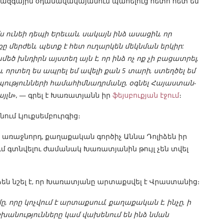
իջազգային օդանավակայանում պահելուց հետո հետ են
 ունեի դեպի Երեւան, սակայն ինձ ասացին, որ
ը մերժեն, պետք է հետ ուղարկեն մեկնման երկիր:
ծ խնդիրն այստեղ այն է, որ ինձ ոչ ոք չի բացատրել,
ն, որտեղ ես ապրել եմ ավելի քան 5 տարի, ստեղծել եմ
ությունների համահիմնադրմանը, օգնել Հայաստան-
յլն
», — գրել է Խառատյանն իր
ֆեյսբուքյան էջում
։
ում Լյուքսեմբուրգից։
 առաջնորդ, քաղաքական գործիչ Աննա Դոլիձեն իր
մ գտնվելու ժամանակ Խառատյանին թույլ չեն տվել
իձեն նշել է, որ Խառատյանը արտաքսվել է Վրաստանից։
ը, որը կոչվում է արտաքսում, քաղաքական է, ինչը, ի
իշխանությունները կամ վախենում են ինձ նման