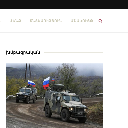
Ն
ՄԵՆՔ
ՏՆՏԵՍՈՒԹՅՈՒՆ
ՄՇԱԿՈՒՅԹ
խմբագրական