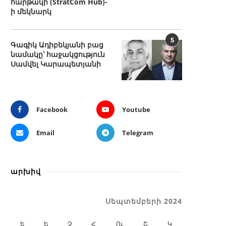
հարթակի (StratCom Hub)-
ի մեկնարկ
5
Գագիկ Ադիբեկյանի բաց
նամակը՝ հաջակցություն
Սամվել Կարապետյանի
Facebook
Youtube
Email
Telegram
արխիվ
Սեպտեմբերի 2024
Ե
Ե
Չ
Հ
Ու
Շ
Կ