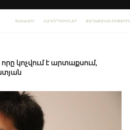
ԳԼԽԱՎՈՐ
ՀԱՂՈՐԴՈՒՄՆԵՐ
ՔԱՂԱՔԱԿԱՆՈՒԹՅՈՒ
որը կոչվում է արտաքսում,
ատյան