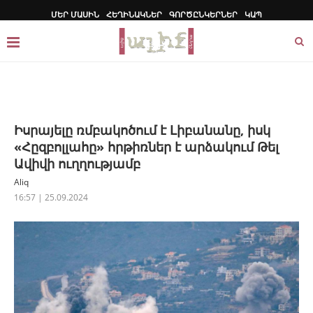
ՄԵՐ ՄԱՍԻՆ
ՀԵՂԻՆԱԿՆԵՐ
ԳՈՐԾԸՆԿԵՐՆԵՐ
ԿԱՊ
Իսրայելը ռմբակոծում է Լիբանանը, իսկ
«Հըզբոլլահը» հրթիռներ է արձակում Թել
Ավիվի ուղղությամբ
Aliq
16:57 | 25.09.2024